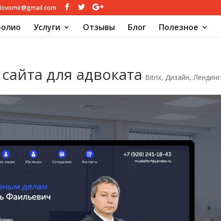
Novomir@gmail.com
олио
Услуги
Отзывы
Блог
Полезное
 сайта для адвоката
Bitrix
,
Дизайн
,
Лендинг