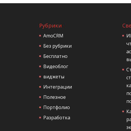
Рубрики
Св
AmoCRM
И
ч
Без рубрики
а
Бесплатно
в
Видеоблог
С
виджеты
с
к
Интеграции
п
Полезное
п
Портфолио
К
Разработка
р
э