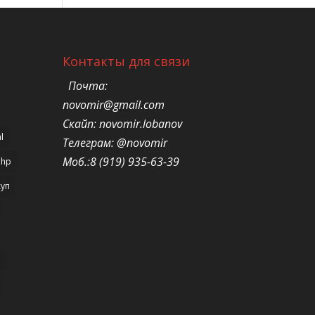
Контакты для связи
Почта:
novomir@gmail.com
Скайп: novomir.lobanov
l
Телеграм: @novomir
Моб.:8 (919) 935-63-39
php
уп
н