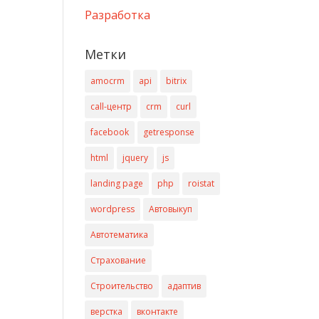
Разработка
Метки
amocrm
api
bitrix
call-центр
crm
curl
facebook
getresponse
html
jquery
js
landing page
php
roistat
wordpress
Автовыкуп
Автотематика
Страхование
Строительство
адаптив
верстка
вконтакте