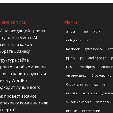
ежие записи
Метки
И на входящий трафик:
amocrm
api
bitrix
то должен уметь AI-
call-центр
crm
curl
ссистент и какой
facebook
getresponse
htm
ыбрать бизнесу
jquery
js
landing page
труктура сайта
троительной компании:
roistat
wordpress
Автовык
акие страницы нужны и
Автотематика
Страхование
очему WordPress
Строительство
адаптив
одходит лучше всего
верстка
вконтакте
дизай
ак провести (само)
жилой комплекс
заголовки
аспаковку компании или
ксперта?
иконки
интеграции