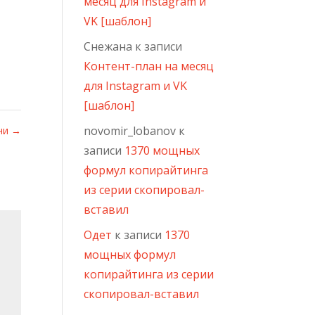
месяц для Instagram и
VK [шаблон]
Снежана
к записи
Контент-план на месяц
для Instagram и VK
[шаблон]
novomir_lobanov
к
очи
→
записи
1370 мощных
формул копирайтинга
из серии скопировал-
вставил
Одет
к записи
1370
мощных формул
копирайтинга из серии
скопировал-вставил