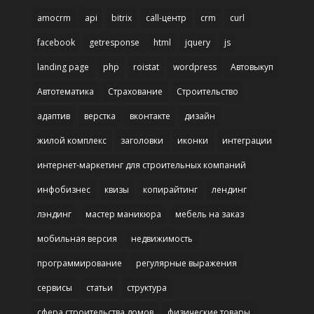
amocrm
api
bitrix
call-центр
crm
curl
facebook
getresponse
html
jquery
js
landing page
php
roistat
wordpress
Автовыкуп
Автотематика
Страхование
Строительство
адаптив
верстка
вконтакте
дизайн
жилой комплекс
заголовки
иконки
интеграции
интернет-маркетинг для строительных компаний
инфобизнес
квизы
копирайтинг
лендинг
лэндинг
мастер маникюра
мебель на заказ
мобильная версия
недвижимость
программирование
регулярные выражения
сервисы
статьи
структура
сфера строительства домов
физические товары