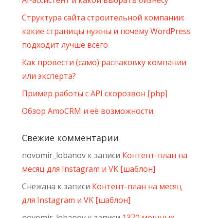
AI-ассистент и какой выбрать бизнесу
Структура сайта строительной компании:
какие страницы нужны и почему WordPress
подходит лучше всего
Как провести (само) распаковку компании
или эксперта?
Пример работы с API скорозвон [php]
Обзор AmoCRM и её возможности.
Свежие комментарии
novomir_lobanov
к записи
Контент-план на
месяц для Instagram и VK [шаблон]
Снежана
к записи
Контент-план на месяц
для Instagram и VK [шаблон]
novomir_lobanov
к записи
1370 мощных