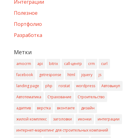
Интеграции
Полезное
Портфолио
Разработка
Метки
amocrm
api
bitrix
call-центр
crm
curl
facebook
getresponse
html
jquery
js
landing page
php
roistat
wordpress
Автовыкуп
Автотематика
Страхование
Строительство
адаптив
верстка
вконтакте
дизайн
жилой комплекс
заголовки
иконки
интеграции
интернет-маркетинг для строительных компаний