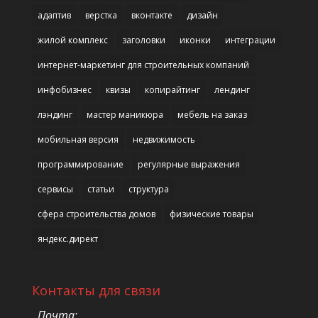
адаптив
верстка
вконтакте
дизайн
жилой комплекс
заголовки
иконки
интеграции
интернет-маркетинг для строительных компаний
инфобизнес
квизы
копирайтинг
лендинг
лэндинг
мастер маникюра
мебель на заказ
мобильная версия
недвижимость
программирование
регулярные выражения
сервисы
статьи
структура
сфера строительства домов
физические товары
яндекс.директ
Контакты для связи
Почта: