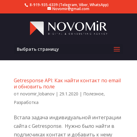
8-919-935-6339 (Telegram, Viber, WhatsApp)
Novomir@gmail.com
Выбрать страницу
Getresponse API: Как найти контакт по email
и обновить поле
от
novomir_lobanov
|
29.1.2020
|
Полезное
,
Разработка
Встала задача индивидуальной интеграции
сайта c Getresponse. Нужно было найти в
подписчиках контакт и добавить к нему