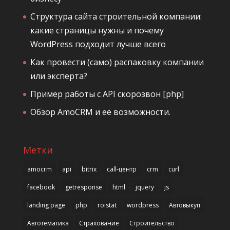
Структура сайта строительной компании:
какие страницы нужны и почему
WordPress подходит лучше всего
Как провести (само) распаковку компании
или эксперта?
Пример работы с API скорозвон [php]
Обзор AmoCRM и её возможности.
Метки
amocrm
api
bitrix
call-центр
crm
curl
facebook
getresponse
html
jquery
js
landing page
php
roistat
wordpress
Автовыкуп
Автотематика
Страхование
Строительство