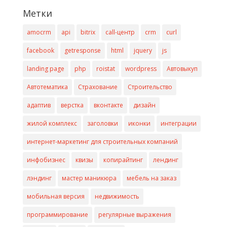
Метки
amocrm
api
bitrix
call-центр
crm
curl
facebook
getresponse
html
jquery
js
landing page
php
roistat
wordpress
Автовыкуп
Автотематика
Страхование
Строительство
адаптив
верстка
вконтакте
дизайн
жилой комплекс
заголовки
иконки
интеграции
интернет-маркетинг для строительных компаний
инфобизнес
квизы
копирайтинг
лендинг
лэндинг
мастер маникюра
мебель на заказ
мобильная версия
недвижимость
программирование
регулярные выражения