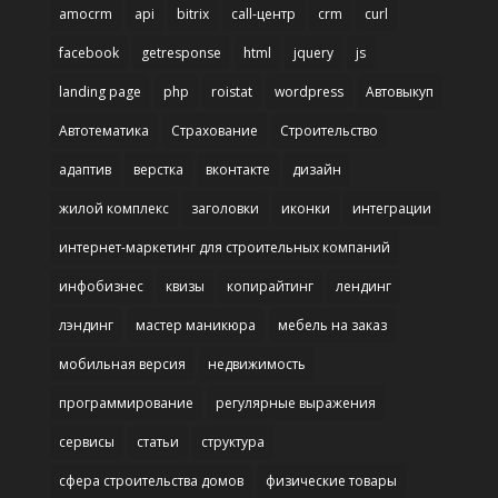
amocrm
api
bitrix
call-центр
crm
curl
facebook
getresponse
html
jquery
js
landing page
php
roistat
wordpress
Автовыкуп
Автотематика
Страхование
Строительство
адаптив
верстка
вконтакте
дизайн
жилой комплекс
заголовки
иконки
интеграции
интернет-маркетинг для строительных компаний
инфобизнес
квизы
копирайтинг
лендинг
лэндинг
мастер маникюра
мебель на заказ
мобильная версия
недвижимость
программирование
регулярные выражения
сервисы
статьи
структура
сфера строительства домов
физические товары