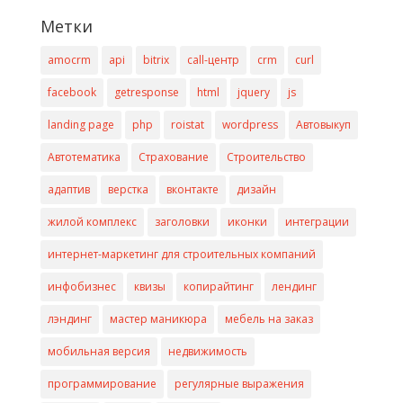
Метки
amocrm
api
bitrix
call-центр
crm
curl
facebook
getresponse
html
jquery
js
landing page
php
roistat
wordpress
Автовыкуп
Автотематика
Страхование
Строительство
адаптив
верстка
вконтакте
дизайн
жилой комплекс
заголовки
иконки
интеграции
интернет-маркетинг для строительных компаний
инфобизнес
квизы
копирайтинг
лендинг
лэндинг
мастер маникюра
мебель на заказ
мобильная версия
недвижимость
программирование
регулярные выражения