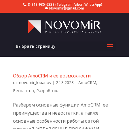
8-919-935-6339 (Telegram, Viber, WhatsApp)
Novomir@gmail.com
Выбрать страницу
Обзор AmoCRM и её возможности.
от
novomir_lobanov
|
24.8.2023
|
AmoCRM
,
Бесплатно
,
Разработка
Разберем основные функции AmoCRM, её
преимущества и недостатки, а также
основные особенности работы с этой