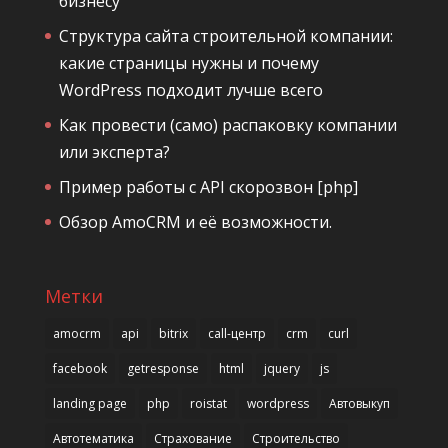
бизнесу
Структура сайта строительной компании:
какие страницы нужны и почему
WordPress подходит лучше всего
Как провести (само) распаковку компании
или эксперта?
Пример работы с API скорозвон [php]
Обзор AmoCRM и её возможности.
Метки
amocrm
api
bitrix
call-центр
crm
curl
facebook
getresponse
html
jquery
js
landing page
php
roistat
wordpress
Автовыкуп
Автотематика
Страхование
Строительство