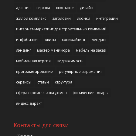
адаптив
верстка
вконтакте
дизайн
жилой комплекс
заголовки
иконки
интеграции
интернет-маркетинг для строительных компаний
инфобизнес
квизы
копирайтинг
лендинг
лэндинг
мастер маникюра
мебель на заказ
мобильная версия
недвижимость
программирование
регулярные выражения
сервисы
статьи
структура
сфера строительства домов
физические товары
яндекс.директ
Контакты для связи
Почта: