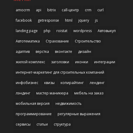
amocrm
api
bitrix
call-центр
crm
curl
facebook
getresponse
html
jquery
js
landing page
php
roistat
wordpress
Автовыкуп
Автотематика
Страхование
Строительство
адаптив
верстка
вконтакте
дизайн
жилой комплекс
заголовки
иконки
интеграции
интернет-маркетинг для строительных компаний
инфобизнес
квизы
копирайтинг
лендинг
лэндинг
мастер маникюра
мебель на заказ
мобильная версия
недвижимость
программирование
регулярные выражения
сервисы
статьи
структура