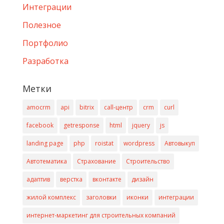
Интеграции
Полезное
Портфолио
Разработка
Метки
amocrm
api
bitrix
call-центр
crm
curl
facebook
getresponse
html
jquery
js
landing page
php
roistat
wordpress
Автовыкуп
Автотематика
Страхование
Строительство
адаптив
верстка
вконтакте
дизайн
жилой комплекс
заголовки
иконки
интеграции
интернет-маркетинг для строительных компаний