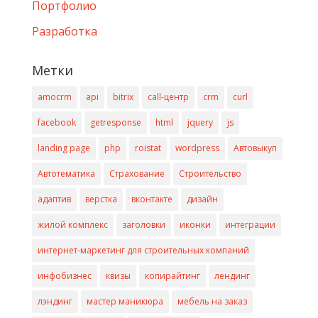
Портфолио
Разработка
Метки
amocrm
api
bitrix
call-центр
crm
curl
facebook
getresponse
html
jquery
js
landing page
php
roistat
wordpress
Автовыкуп
Автотематика
Страхование
Строительство
адаптив
верстка
вконтакте
дизайн
жилой комплекс
заголовки
иконки
интеграции
интернет-маркетинг для строительных компаний
инфобизнес
квизы
копирайтинг
лендинг
лэндинг
мастер маникюра
мебель на заказ