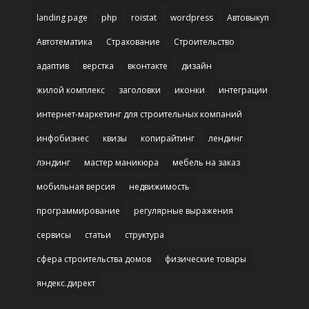
landing page
php
roistat
wordpress
Автовыкуп
Автотематика
Страхование
Строительство
адаптив
верстка
вконтакте
дизайн
жилой комплекс
заголовки
иконки
интеграции
интернет-маркетинг для строительных компаний
инфобизнес
квизы
копирайтинг
лендинг
лэндинг
мастер маникюра
мебель на заказ
мобильная версия
недвижимость
программирование
регулярные выражения
сервисы
статьи
структура
сфера строительства домов
физические товары
яндекс.директ