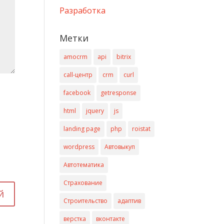
Разработка
Метки
amocrm
api
bitrix
call-центр
crm
curl
facebook
getresponse
html
jquery
js
landing page
php
roistat
wordpress
Автовыкуп
Автотематика
Страхование
Строительство
адаптив
верстка
вконтакте