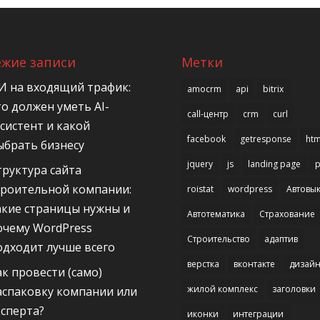
ежие записи
Метки
И на входящий трафик:
amocrm
api
bitrix
то должен уметь AI-
call-центр
crm
curl
ссистент и какой
facebook
getresponse
htm
ыбрать бизнесу
jquery
js
landing page
труктура сайта
троительной компании:
roistat
wordpress
Автовык
акие страницы нужны и
Автотематика
Страхование
очему WordPress
Строительство
адаптив
одходит лучше всего
верстка
вконтакте
дизай
ак провести (само)
жилой комплекс
заголовки
аспаковку компании или
ксперта?
иконки
интеграции