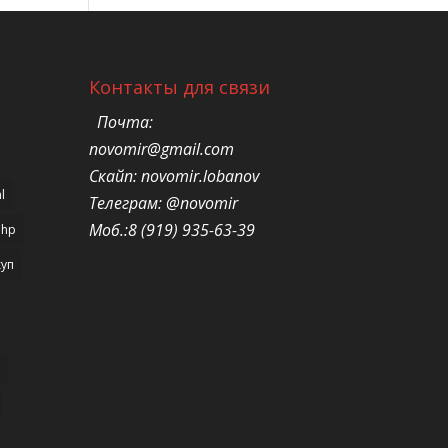
Контакты для связи
Почта:
novomir@gmail.com
Скайп: novomir.lobanov
l
Телеграм: @novomir
Моб.:8 (919) 935-63-39
php
уп
н