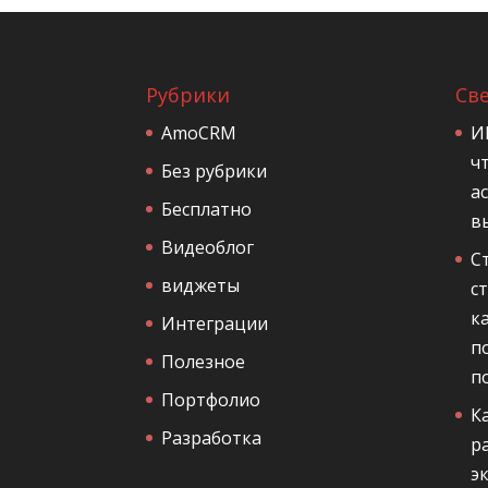
Рубрики
Св
AmoCRM
И
ч
Без рубрики
а
Бесплатно
в
Видеоблог
С
виджеты
с
к
Интеграции
п
Полезное
п
Портфолио
К
Разработка
р
э