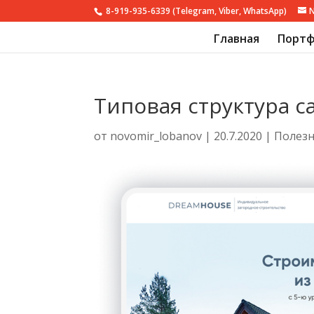
8-919-935-6339 (Telegram, Viber, WhatsApp)
Главная
Портф
Типовая структура с
от
novomir_lobanov
|
20.7.2020
|
Полез