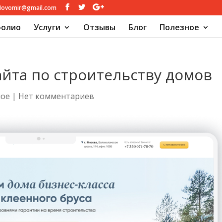
Novomir@gmail.com
олио
Услуги
Отзывы
Блог
Полезное
айта по строительству домов
ное
|
Нет комментариев