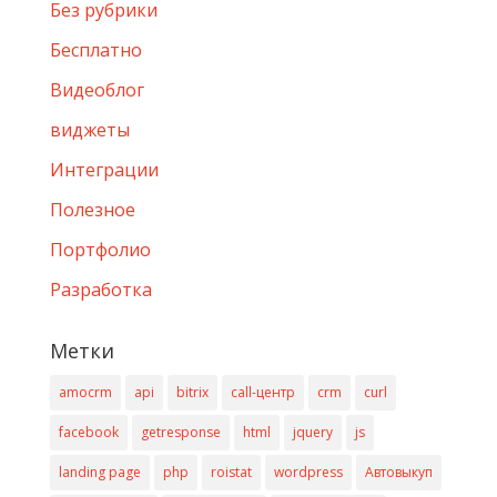
Без рубрики
Бесплатно
Видеоблог
виджеты
Интеграции
Полезное
Портфолио
Разработка
Метки
amocrm
api
bitrix
call-центр
crm
curl
facebook
getresponse
html
jquery
js
landing page
php
roistat
wordpress
Автовыкуп