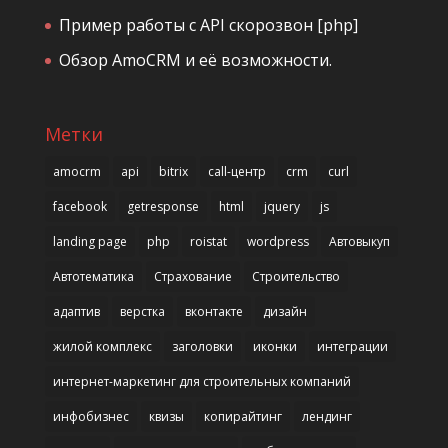
Пример работы с API скорозвон [php]
Обзор AmoCRM и её возможности.
Метки
amocrm
api
bitrix
call-центр
crm
curl
facebook
getresponse
html
jquery
js
landing page
php
roistat
wordpress
Автовыкуп
Автотематика
Страхование
Строительство
адаптив
верстка
вконтакте
дизайн
жилой комплекс
заголовки
иконки
интеграции
интернет-маркетинг для строительных компаний
инфобизнес
квизы
копирайтинг
лендинг