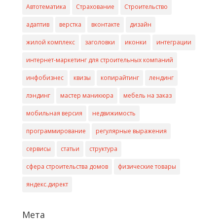
Автотематика
Страхование
Строительство
адаптив
верстка
вконтакте
дизайн
жилой комплекс
заголовки
иконки
интеграции
интернет-маркетинг для строительных компаний
инфобизнес
квизы
копирайтинг
лендинг
лэндинг
мастер маникюра
мебель на заказ
мобильная версия
недвижимость
программирование
регулярные выражения
сервисы
статьи
структура
сфера строительства домов
физические товары
яндекс.директ
Мета