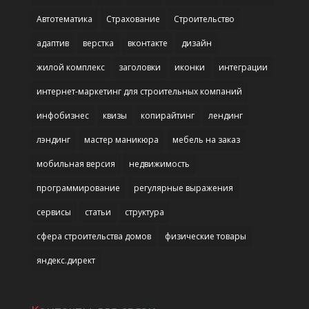
Автотематика
Страхование
Строительство
адаптив
верстка
вконтакте
дизайн
жилой комплекс
заголовки
иконки
интеграции
интернет-маркетинг для строительных компаний
инфобизнес
квизы
копирайтинг
лендинг
лэндинг
мастер маникюра
мебель на заказ
мобильная версия
недвижимость
программирование
регулярные выражения
сервисы
статьи
структура
сфера строительства домов
физические товары
яндекс.директ