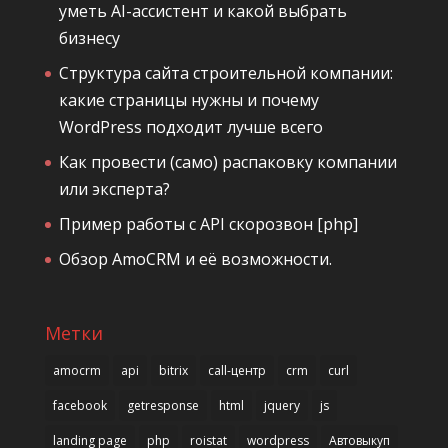
уметь AI-ассистент и какой выбрать
бизнесу
Структура сайта строительной компании:
какие страницы нужны и почему
WordPress подходит лучше всего
Как провести (само) распаковку компании
или эксперта?
Пример работы с API скорозвон [php]
Обзор AmoCRM и её возможности.
Метки
amocrm
api
bitrix
call-центр
crm
curl
facebook
getresponse
html
jquery
js
landing page
php
roistat
wordpress
Автовыкуп