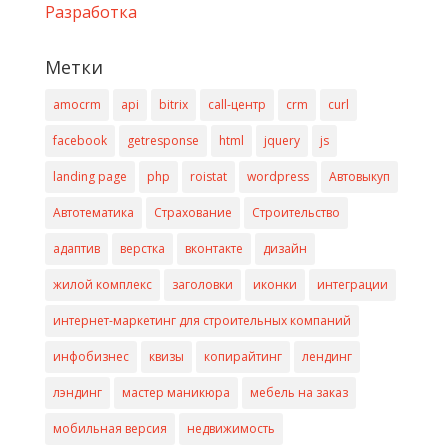
Разработка
Метки
amocrm
api
bitrix
call-центр
crm
curl
facebook
getresponse
html
jquery
js
landing page
php
roistat
wordpress
Автовыкуп
Автотематика
Страхование
Строительство
адаптив
верстка
вконтакте
дизайн
жилой комплекс
заголовки
иконки
интеграции
интернет-маркетинг для строительных компаний
инфобизнес
квизы
копирайтинг
лендинг
лэндинг
мастер маникюра
мебель на заказ
мобильная версия
недвижимость