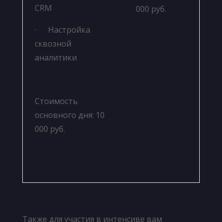
CRM
000 руб.
· Настройка
сквозной
аналитики
Стоимость
основного дня: 10
000 руб.
Также для участия в интенсиве вам