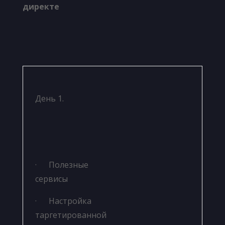
директе
День 1.
· Полезные
сервисы
· Настройка
таргетированной